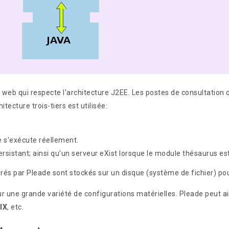
web qui respecte l'architecture J2EE. Les postes de consultation 
ecture trois-tiers est utilisée:
e s'exécute réellement.
sistant; ainsi qu'un serveur eXist lorsque le module thésaurus est 
rés par Pleade sont stockés sur un disque (système de fichier) pou
sur une grande variété de configurations matérielles. Pleade peut a
IX
, etc.