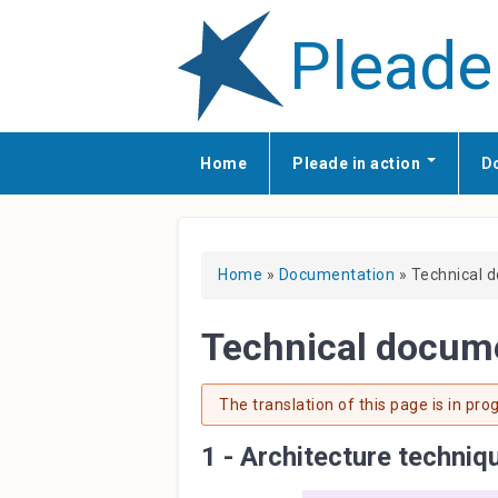
Pleade
Home
Pleade in action
D
You are here
Home
»
Documentation
» Technical 
Technical docum
The translation of this page is in pr
1 - Architecture techniq