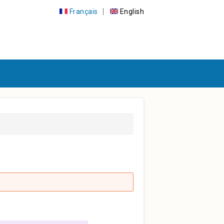
Français
English