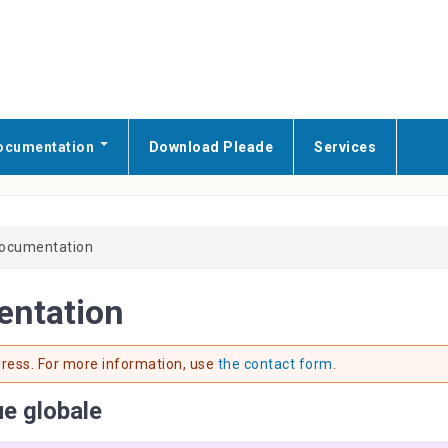
ocumentation
Download Pleade
Services
documentation
entation
ogress. For more information, use
the contact form
.
ue globale