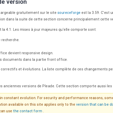
 de version
hargeable gratuitement sur le site
soureceforge
est la 3.59. C'est 
on dans la suite de cette section concerne principalement cette v
t la 4.1. Les mises à jour majeures qu'elle comporte sont:
e recherche.
ffice devient responsive design.
 documents dans la partie front office.
s correctifs et évolutions. La liste complète de ces changements p
es anciennes versions de Pleade. Cette section comporte aussi les 
 in constant evolution. For security and performance reasons, some
ion available on this site applies only to the
version that can be 
 can use
the contact form
.